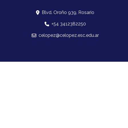
Blvd. Oroño 939, Rosario
+54 3412382250
celopez@celopez.esc.edu.ar