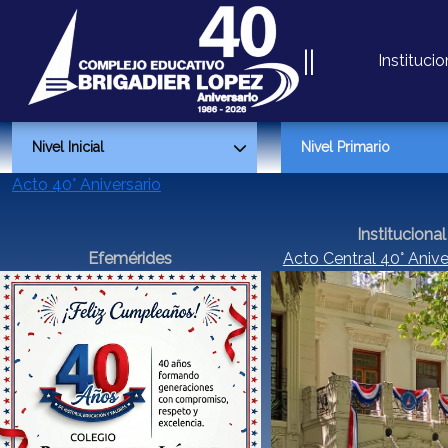
||
Institucio
Nivel Inicial
Nivel Primario
Acto 40° Aniversario
Novedades
Novedades
Propuesta educativa
Propuesta educativ
Instituciona
l
Efemérides
Acto Central 40° Anive