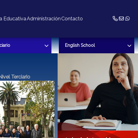
a Educativa
Administración
Contacto
ciario
English School
des
Novedades
ta educativa
Propuesta educativa
rio
Equipo docente
Nivel Terciario
to