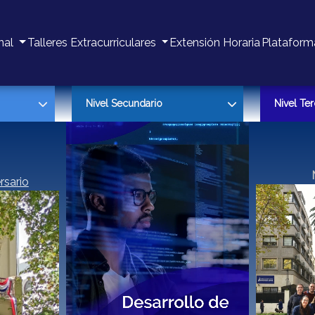
nal
Talleres Extracurriculares
Extensión Horaria
Plataform
Nivel Secundario
Nivel Ter
Novedades
Noveda
a
Propuesta educativa
Propues
Calenda
rsario
Contac