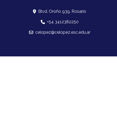
Blvd. Oroño 939, Rosario
+54 3412382250
celopez@celopez.esc.edu.ar