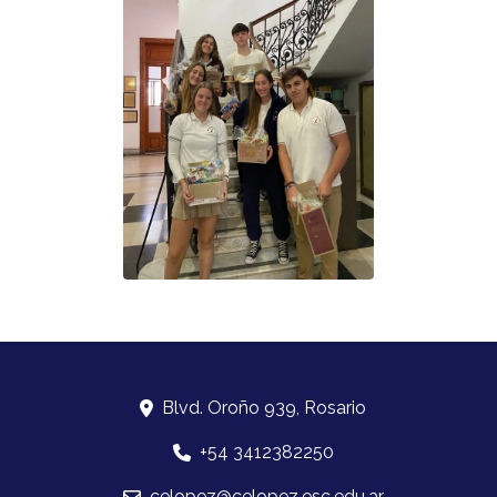
Blvd. Oroño 939, Rosario
+54 3412382250
celopez@celopez.esc.edu.ar